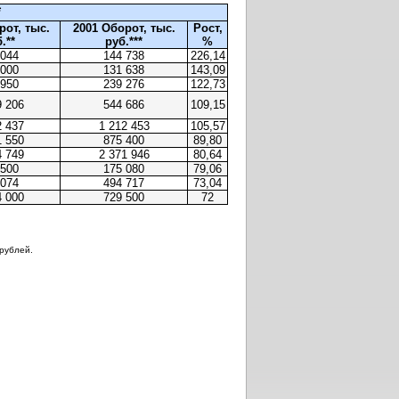
*
рот, тыс.
2001 Оборот, тыс.
Рост,
.**
руб.***
%
 044
144 738
226,14
 000
131 638
143,09
 950
239 276
122,73
9 206
544 686
109,15
2 437
1 212 453
105,57
1 550
875 400
89,80
4 749
2 371 946
80,64
 500
175 080
79,06
 074
494 717
73,04
4 000
729 500
72
 рублей.