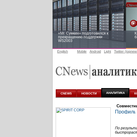
«Mr. Сумкин» подготовился к
К
прекращению поддержки
б
WS2003
English
Mobile
Android
Light
Twitter (topnew
Заоблачная оптимизация: как
Р
Faberlic изменил подход к
п
аналитике
АНАЛИТИКА
CNEWS
НОВОСТИ
К
Совместн
По результ
быстрораст