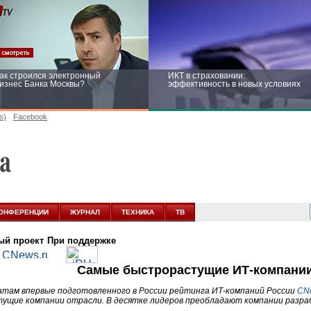
ак строился электронный
ИКТ в страховании:
изнес Банка Москвы?
эффективность в новых условиях
s)
Facebook
ейтинг CNewsInfrastructure 2015:
Информационная безопасность
риглашаем участвовать
бизнеса и госструктур: развитие в
новых условиях
ОНФЕРЕНЦИИ
ЖУРНАЛ
ТЕХНИКА
ТВ
ый проект
При поддержке
Самые быстрорастущие ИТ-компании
атам впервые подготовленного в России рейтинга ИТ-компаний России
CN
ущие компании отрасли. В десятке лидеров преобладают компании разра