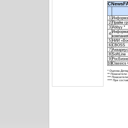
CNewsFA
1
Информз
2
Прайм гр
3
Abbyy *
Информа
4
компани
5
НИИ «Во
6
CBOSS
7
Аквариу
8
SoftLine
9
РосБизн
10
Classics 
* Оценка Депа
** Показатели
*** Показатели
**** При сост