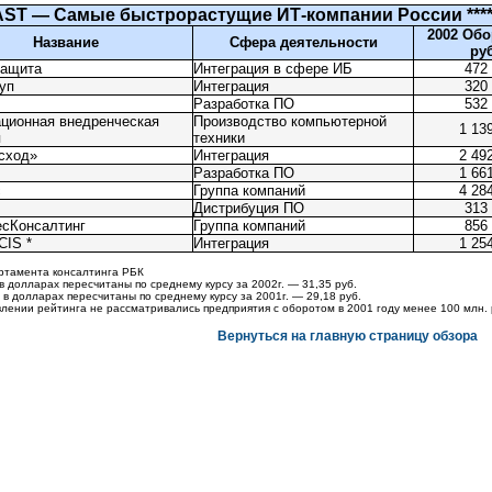
ST — Самые быстрорастущие
ИТ-компании
России ***
2002 Обо
Название
Сфера деятельности
руб
ащита
Интеграция в сфере ИБ
472
уп
Интеграция
320
Разработка ПО
532
ционная внедренческая
Производство компьютерной
1 13
я
техники
сход»
Интеграция
2 49
Разработка ПО
1 66
с
Группа компаний
4 28
Дистрибуция ПО
313
есКонсалтинг
Группа компаний
856
CIS *
Интеграция
1 25
ртамента консалтинга РБК
 в долларах пересчитаны по среднему курсу за 2002г. — 31,35 руб.
 в долларах пересчитаны по среднему курсу за 2001г. — 29,18 руб.
авлении рейтинга не рассматривались предприятия с оборотом в 2001 году менее 100 млн.
Вернуться на главную страницу обзора