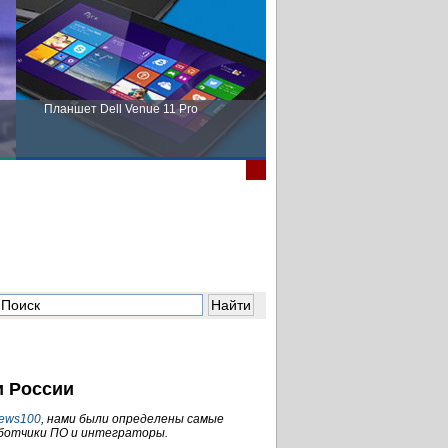
Планшет Dell Venue 11 Pro
Пора выбирать Fujitsu!
 России
ews100
, нами были определены самые
ботчики ПО и интеграторы.