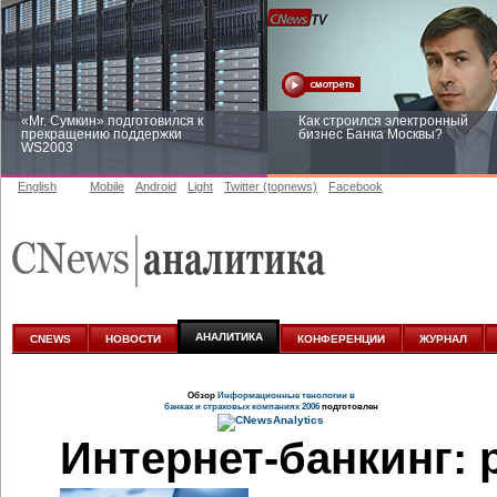
«Mr. Сумкин» подготовился к
Как строился электронный
прекращению поддержки
бизнес Банка Москвы?
WS2003
English
Mobile
Android
Light
Twitter (topnews)
Facebook
Заоблачная оптимизация: как
Рейтинг CNewsInfrastructure 20
Faberlic изменил подход к
приглашаем участвовать
аналитике
АНАЛИТИКА
CNEWS
НОВОСТИ
КОНФЕРЕНЦИИ
ЖУРНАЛ
Обзор
Информационные тенологии в
банках и страховых компаниях 2006
подготовлен
Интернет-банкинг:
р