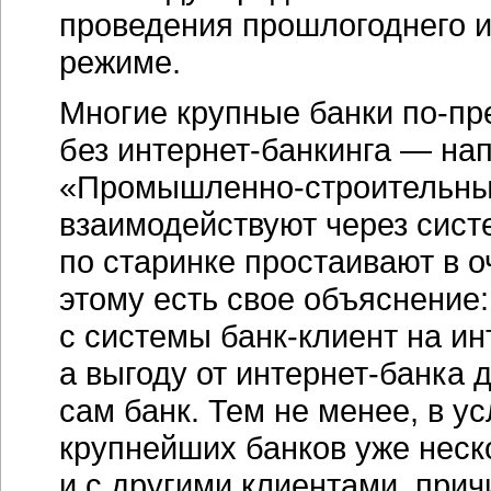
проведения прошлогоднего и
режиме.
Многие крупные банки
по-пр
без
интернет-банкинга
— нап
«Промышленно-строительн
взаимодействуют через сис
по старинке простаивают в о
этому есть свое объяснение
с системы
банк-клиент
на
ин
а выгоду от
интернет-банка
д
сам банк. Тем не менее, в у
крупнейших банков уже неск
и с другими клиентами, прич