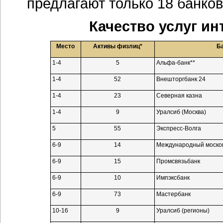
предлагают только 18 банков
Качество услуг
ин
Место
Активы физлиц*
Б
1-4
5
Альфа-банк**
1-4
52
Внешторгбанк 24
1-4
23
Северная казна
1-4
9
Уралсиб (Москва)
5
55
Экспресс-Волга
6-9
14
Международный москов
6-9
15
Промсвязьбанк
6-9
10
Импэксбанк
6-9
73
Мастербанк
10-16
9
Уралсиб (регионы)