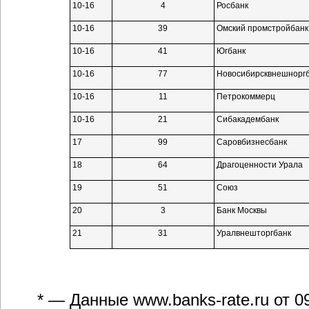
10-16
4
Росбанк
10-16
39
Омский промстройбанк
10-16
41
Югбанк
10-16
77
Новосибирсквнешнорг
10-16
11
Петрокоммерц
10-16
21
Сибакадембанк
17
99
Саровбизнесбанк
18
64
Драгоценности Урала
19
51
Союз
20
3
Банк Москвы
21
31
Уралвнешторгбанк
* — Данные
www.banks-rate.ru
от 0