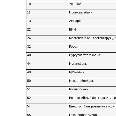
10
Уралсиб
11
Промсвязьбанк
13
Ак Барс
22
БИН
24
Московский банк реконструкции
32
Россия
40
Сургутнефтегазбанк
44
Импэксбанк
49
Русь-Банк
50
Инвестсбербанк
51
Росевробанк
52
Всероссийский банк развития 
54
Внешторгбанк розничные услуг
55
Газэнергопромбанк