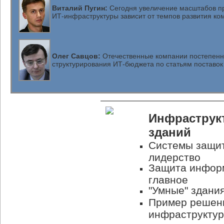
Виталий Пугин:
Сегодня увеличение масштабов пр
ИТ-инфраструктуры зависит от темпов развития ко
Олег Савцов:
Отечественные компании постепенно
структурирования
ИТ-бюджета
по статьям поставок
Инфраструк
зданий
Системы защит
лидерство
Защита информ
главное
"Умные" здани
Пример решени
инфраструктур