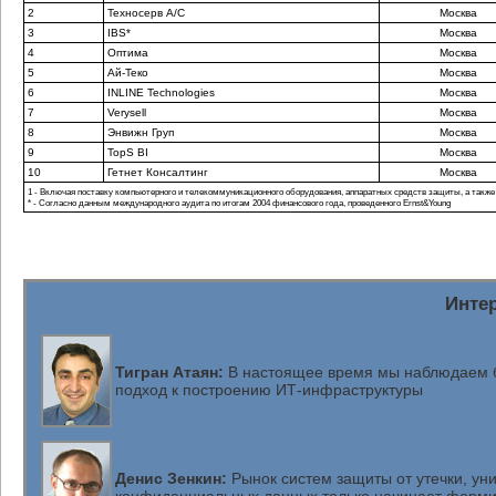
2
Техносерв А/С
Москва
3
IBS*
Москва
4
Оптима
Москва
5
Ай-Теко
Москва
6
INLINE Technologies
Москва
7
Verysell
Москва
8
Энвижн Груп
Москва
9
TopS BI
Москва
10
Гетнет Консалтинг
Москва
1 - Включая поставку компьютерного и телекоммуникационного оборудования, аппаратных средств защиты, а также
* - Согласно данным международного аудита по итогам 2004 финансового года, проведенного Ernst&Young
Инте
Тигран Атаян:
В настоящее время мы наблюдаем 
подход к построению
ИТ-инфраструктуры
Денис Зенкин:
Рынок систем защиты от утечки, ун