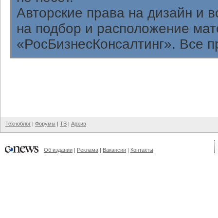
Авторские права на дизайн и 
на подбор и расположение ма
«РосБизнесКонсалтинг». Все п
Техноблог
|
Форумы
|
ТВ
|
Архив
Об издании
|
Реклама
|
Вакансии
|
Контакты