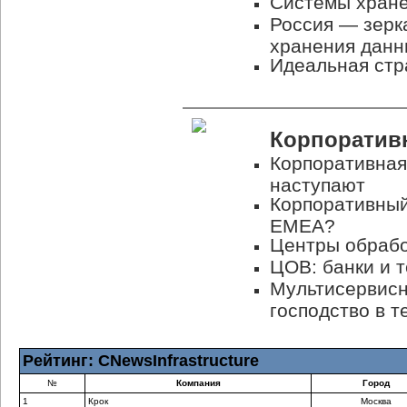
Системы хране
Россия — зерк
хранения данн
Идеальная стр
Корпоратив
Корпоративная
наступают
Корпоративный
EMEA?
Центры обрабо
ЦОВ: банки и 
Мультисервисн
господство в т
Рейтинг: CNewsInfrastructure
№
Компания
Город
1
Крок
Москва