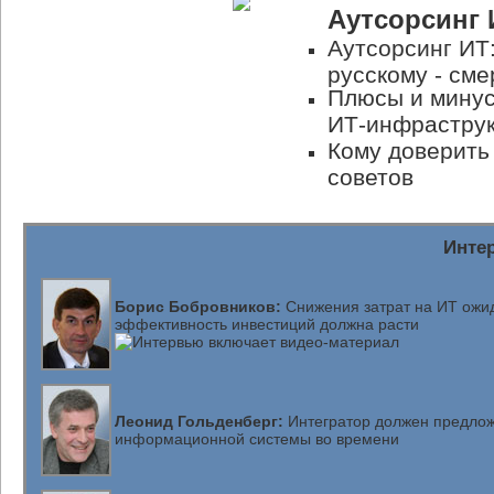
Аутсорсинг
Аутсорсинг ИТ
русскому - сме
Плюсы и минус
ИТ-инфрастру
Кому доверить
советов
Инте
Борис Бобровников:
Снижения затрат на ИТ ожид
эффективность инвестиций должна расти
Леонид Гольденберг:
Интегратор должен предлож
информационной системы во времени