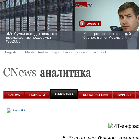
«Mr. Сумкин» подготовился к
Как строился электронный
прекращению поддержки
бизнес Банка Москвы?
WS2003
English
Mobile
Android
Light
Twitter (topnews)
Facebook
Заоблачная оптимизация: как
Рейтинг CNewsInfrastructure 20
Faberlic изменил подход к
приглашаем участвовать
аналитике
АНАЛИТИКА
CNEWS
НОВОСТИ
КОНФЕРЕНЦИИ
ЖУРНАЛ
В России все больше компан