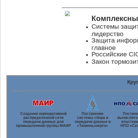
Комплексны
Системы защит
лидерство
Защита информ
главное
Российские CI
Закон тормози
Кру
Создание корпоративной
Построение
Постро
распределенной сети
системы сбора и
вычислите
передачи данных для
передачи данных в
кластера
промышленной группы МАИР
«Тюменьэнерго»
НПО «Са