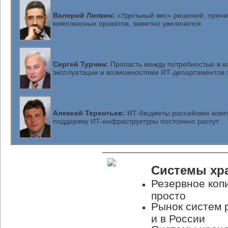
Валерий Липкин:
«Удельный вес» решений, прини
комплексных проектов, заметно увеличился
Сергей Турчин:
Пропасть между потребностью в к
эксплуатации и возможностями ИТ-департаментов з
Алексей Терентьев:
ИТ-бюджеты российских комп
поддержку ИТ-инфраструктуры постоянно растут
Системы хр
Резервное коп
просто
Рынок систем 
и в России