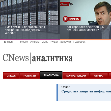
«Mr. Сумкин» подготовился к
Как строился электронный
прекращению поддержки
бизнес Банка Москвы?
WS2003
English
Mobile
Android
Light
Twitter (topnews)
Facebook
Заоблачная оптимизация: как
Рейтинг CNewsInfrastructure 20
Faberlic изменил подход к
приглашаем участвовать
аналитике
АНАЛИТИКА
CNEWS
НОВОСТИ
КОНФЕРЕНЦИИ
ЖУРНАЛ
Обзор
Средства защиты информац