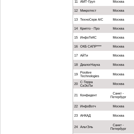
11
АМТ-Груп
Москва
12
Микротест
Москва
13
ТехноСерв А/С
Москва
14
Крипто - Про
Москва
15
ИнфоТеКС
Москва
16
ОКБ САПР****
Москва
17
АйТи
Москва
18
ДиалогНаука
Москва
Positive
19
Москва
Technologies
С-Терра
20
Москва
СиЭсПи
Санкт -
21
Конфидент
Петербург
22
ИнфоВотч
Москва
23
АНКАД
Москва
Санкт -
24
АльтЭль
Петербург