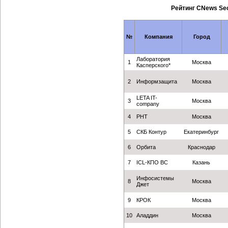
Рейтинг CNews Se
№
Компания
Город
Лаборатория
1
Москва
Касперского*
2
Информзащита
Москва
LETA IT-
3
Москва
company
4
РНТ
Москва
5
СКБ Контур
Екатеринбург
6
Орбита
Краснодар
7
ICL-КПО ВС
Казань
Инфосистемы
8
Москва
Джет
9
КРОК
Москва
10
Аладдин
Москва