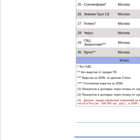
25
Союзинформ*
Москва
26
Энвижн Груп (3)
Москва
27
Гелиос*
Москва
28
Черус
Москва
ГВЦ
29
Москва
Энергетики***
30
Рдтех**
Москва
Итого
* Без НДС
** Без выручки от продаж ПО
*** Выручка за 2006г. по данным Cnews
**** Уточненная выручка за 2006г.
(1) Показатели в долларах пересчитаны по ср
(2) Показатели в долларах пересчитаны по ср
(3) - Данные, предоставленные компанией на м
числе в России - 169 000 тыс. руб.) , в 2006 г.