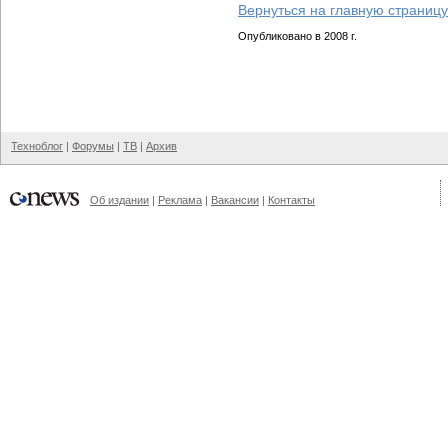
Вернуться на главную страницу
Опубликовано в 2008 г.
Техноблог
|
Форумы
|
ТВ
|
Архив
Об издании
|
Реклама
|
Вакансии
|
Контакты